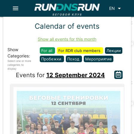
menu
arrow_drop_down
EN
Calendar of events
Show all events for this month
Show
For all
For RDR club members
Лекции
Categories:
Пробежки
Поход
Мероприятие
Select one or more
categories to
display
Events for
12 September 2024