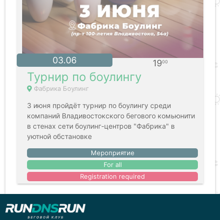
03.06
19
00
Турнир по боулингу
Фабрика Боулинг
3 июня пройдёт турнир по боулингу среди
компаний Владивостокского бегового комьюнити
в стенах сети боулинг-центров "Фабрика" в
уютной обстановке
Мероприятие
For all
Registration required