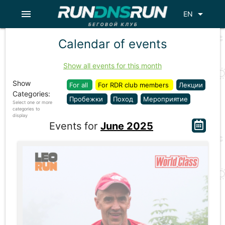
menu
arrow_drop_down
EN
Calendar of events
Show all events for this month
Show
For all
For RDR club members
Лекции
Categories:
Пробежки
Поход
Мероприятие
Select one or more
categories to
display
Events for
June 2025