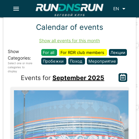
menu
arrow_drop_down
EN
Calendar of events
Show all events for this month
Show
For all
For RDR club members
Лекции
Categories:
Пробежки
Поход
Мероприятие
Select one or more
categories to
display
Events for
September 2025