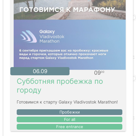
06.09
09
00
Субботняя пробежка по
городу
Готовимся к старту Galaxy Vladivostok Marathon!
Пробежки
For all
Free entrance