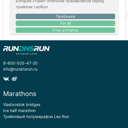
которая станет отличной тренировкой перед
трейлом LeoRun
Пробежки
For all
Free entrance
8-800-505-47-20
info@rundnsrun.ru
Marathons
Vladivostok bridges
Ice half marathon
Трейловый полумарафон Leo Run