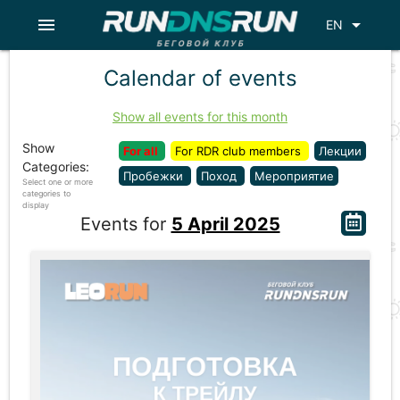
menu
arrow_drop_down
EN
Calendar of events
Show all events for this month
Show
For all
For RDR club members
Лекции
Categories:
Пробежки
Поход
Мероприятие
Select one or more
categories to
display
Events for
5 April 2025