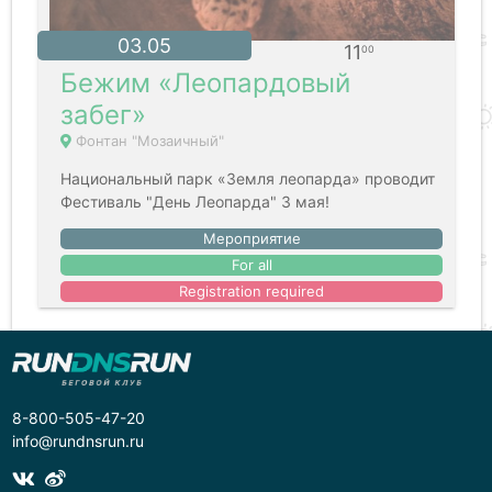
03.05
11
00
Бежим «Леопардовый
забег»
Фонтан "Мозаичный"
Национальный парк «Земля леопарда» проводит
Фестиваль "День Леопарда" 3 мая!
Мероприятие
For all
Registration required
8-800-505-47-20
info@rundnsrun.ru