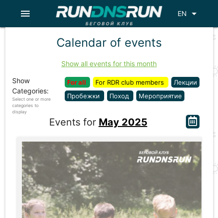
menu
arrow_drop_down
EN
Calendar of events
Show all events for this month
Show
For all
For RDR club members
Лекции
Categories:
Пробежки
Поход
Мероприятие
Select one or more
categories to
display
Events for
May 2025