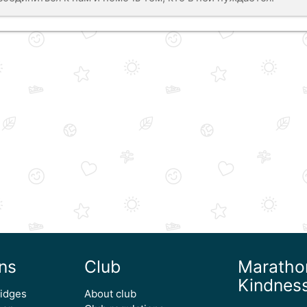
ns
Club
Maratho
Kindnes
ridges
About club