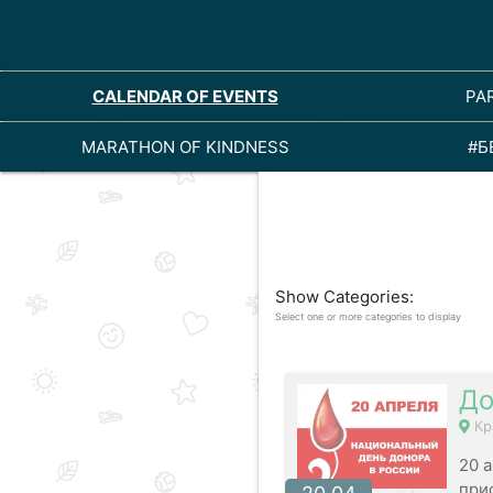
CALENDAR OF EVENTS
PA
MARATHON OF KINDNESS
#Б
Show Categories:
Select one or more categories to display
До
Кр
20 
при