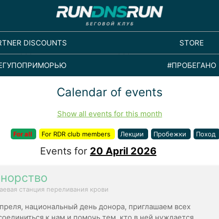
RTNER DISCOUNTS
STORE
ЕГУПОПРИМОРЬЮ
#ПРОБЕГАНО
Calendar of events
Show all events for this month
For all
For RDR club members
Лекции
Пробежки
Поход
Events for
20 April 2026
норство
аевая станция переливания крови
апреля, национальный день донора, приглашаем всех
соединиться к нам и помочь тем, кто в ней нуждается.