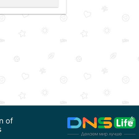
n of
s