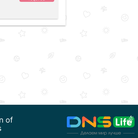
n of
s