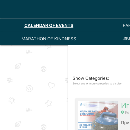
CALENDAR OF EVENTS
PA
MARATHON OF KINDNESS
#Б
Show Categories:
Select one or more categories to display
Иг
Ке
При