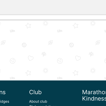
ns
Club
Maratho
Kindnes
ridges
About club