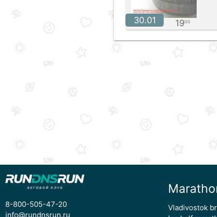
30.01
19
00
Maratho
8-800-505-47-20
Vladivostok b
info@rundnsrun.ru