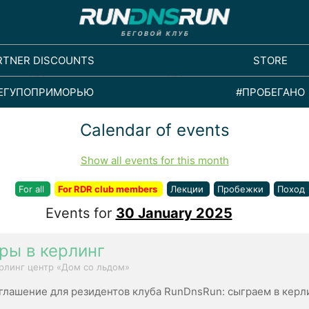
RTNER DISCOUNTS
STORE
ЕГУПОПРИМОРЬЮ
#ПРОБЕГАНО
Calendar of events
Show all events for this month
For all
For RDR club members
Лекции
Пробежки
Поход
Events for
30 January 2025
ры в керлинг
рлинг центр «Дом со льдом»
глашение для резидентов клуба RunDnsRun: сыграем в керл