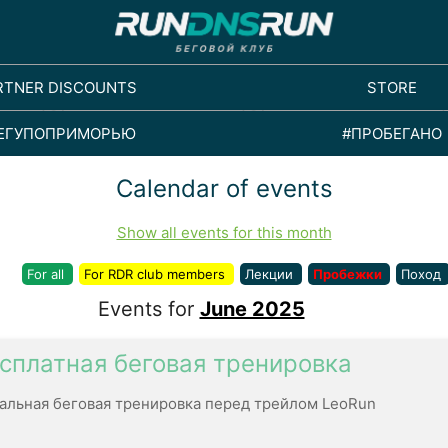
RTNER DISCOUNTS
STORE
ЕГУПОПРИМОРЬЮ
#ПРОБЕГАНО
Calendar of events
Show all events for this month
For all
For RDR club members
Лекции
Пробежки
Поход
Events for
June 2025
сплатная беговая тренировка
альная беговая тренировка перед трейлом LeoRun