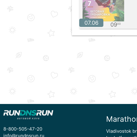
07.06
09
00
Maratho
8-800-505-47-20
Vladivostok b
info@rundnsrun.ru