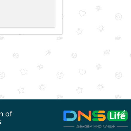
n of
s