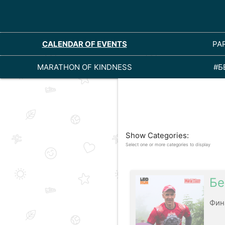
CALENDAR OF EVENTS
PA
MARATHON OF KINDNESS
#Б
Show Categories:
Select one or more categories to display
Бе
Фин