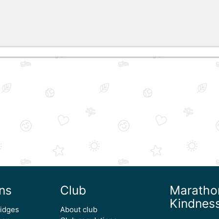
ns
Club
Maratho
Kindnes
ridges
About club