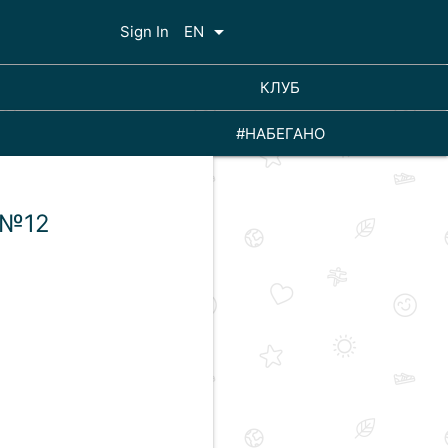
arrow_drop_down
Sign In
EN
КЛУБ
#НАБЕГАНО
 №12