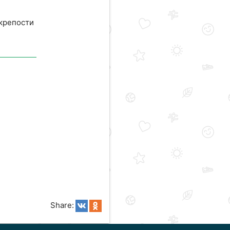
 крепости
Share: