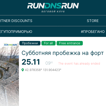
RTNER DISCOUNTS
STORE
ЕГУПОПРИМОРЬЮ
#ПРОБЕГАНО
Пробежки
For all
Free entrance
Субботняя пробежка на форт
25.11
09
00
The event has already ended
42.978358° 131.904423°