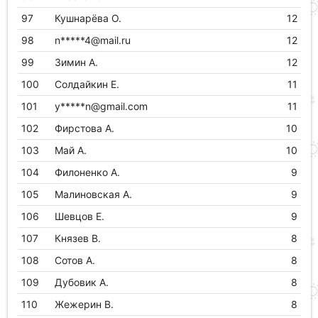
97
Кушнарёва О.
12
98
n*****4@mail.ru
12
99
Зимин А.
12
100
Солдайкин Е.
11
101
y*****n@gmail.com
11
102
Фирстова А.
10
103
Май А.
10
104
Филоненко А.
9
105
Малиновская А.
9
106
Шевцов Е.
9
107
Князев В.
8
108
Сотов А.
8
109
Дубовик А.
8
110
Жежерин В.
8