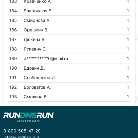
183
Кравченко А.
1
184
Shapovalov S.
1
185
Смирнова А.
1
186
Орешкин В.
1
187
Дюкина В.
1
188
Яскевич С.
1
189
d**********0@mail.ru
1
190
Вдовин Д.
1
191
Слободенюк И.
1
192
Воловатов А.
1
193
Смолина В.
1
8-800-505-47-20
info@rundnsrun.ru