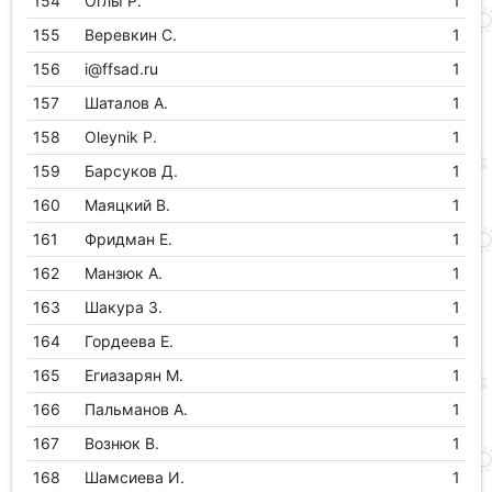
154
Оглы Р.
1
155
Веревкин С.
1
156
i@ffsad.ru
1
157
Шаталов А.
1
158
Oleynik P.
1
159
Барсуков Д.
1
160
Маяцкий В.
1
161
Фридман Е.
1
162
Манзюк А.
1
163
Шакура З.
1
164
Гордеева Е.
1
165
Егиазарян М.
1
166
Пальманов А.
1
167
Вознюк В.
1
168
Шамсиева И.
1