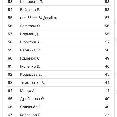
53
Шакирова Л.
58
54
Байшева Е.
58
55
e**********4@mail.ru
57
56
Semenov O.
56
57
Норман Д.
55
58
Шорохов А.
52
59
Бардина Ю.
50
60
Гоменюк С.
49
61
Ivchenko D.
46
62
Кравцова Е.
45
63
Тимошенко А.
44
64
Магда А.
41
65
Драбанова О.
40
66
Соловьёв Е.
40
67
Колпаков П.
37