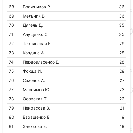
68
Бражников Р.
36
69
Мельник В.
36
70
Дягель Д.
35
71
Анущенко С.
35
72
Терлянская Е.
29
73
Колдина А.
28
74
Первовласенко Е.
28
75
Фокша И.
28
76
Сазонов А.
27
77
Максимов Ю.
23
78
Осовская Т.
23
79
Некрасова В.
21
80
Евращенко Е.
19
81
Занькова Е.
19