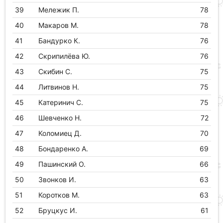
39
Мележик П.
78
40
Макаров М.
78
41
Бандурко К.
76
42
Скрипилёва Ю.
76
43
Скибин С.
75
44
Литвинов Н.
75
45
Катеринич С.
75
46
Шевченко Н.
72
47
Коломиец Д.
70
48
Бондаренко А.
69
49
Пашинский О.
66
50
Звонков И.
63
51
Коротков М.
63
52
Бруцкус И.
61