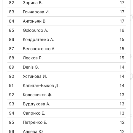
82
Зорина В.
17
83
Гончарова И.
17
84
Антоньян В.
17
85
Goloburdo A.
16
86
Кондратенко А.
15
87
Белоноженко А.
15
88
Лесков Р.
15
89
Denis G.
14
90
Устинова И.
14
91
Капитан-Быков Д.
14
92
Колесников Ф.
13
93
Бурдукова А.
13
94
Саприко Е.
13
95
Петренко Е.
12
96
Алеева Ю.
12