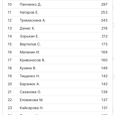
10
Панченко Д.
297
11
Натаров Е.
253
12
Тремаскина А.
243
13
Денис К.
216
14
Зорькин Е.
212
15
Вертелов С.
173
16
Маланин И.
169
17
Кривоносов В.
160
18
Кузина В.
149
19
Тищенко Н.
142
20
Баранюк А.
142
21
Сазанова О.
139
22
Еловикова М.
137
23
Кайсарова Н.
131