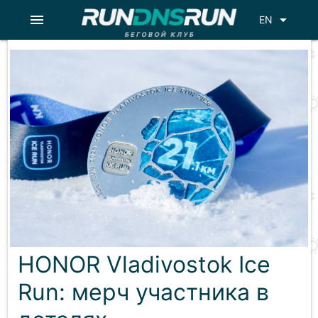
menu
arrow_drop_down
EN
HONOR Vladivostok Ice
Run: мерч участника в