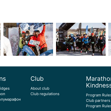
ns
Club
Maratho
Kindnes
ridges
About club
hon
Club regulations
Program Rule
олумарафон
Club partners
Program Rules