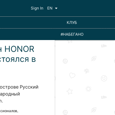
arrow_drop_down
Sign In
EN
КЛУБ
#НАБЕГАНО
н HONOR
стоялся в
 острове Русский
народный
n.
сионалов,