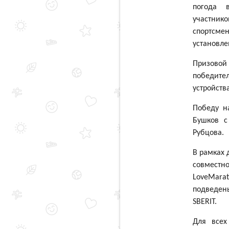
погода 
участнико
спортсме
установле
Призовой 
победите
устройств
Победу н
Бушков с
Рубцова.
В рамках 
совместн
LoveMarat
подведен
SBERIT
.
Для всех