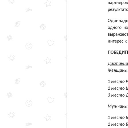
партнер
результат
Одиннадц
одного и
выражают 
интерес к
ПОБЕДИТ
Дистанция
Женщины
1 место 
2 место 
3 место Д
Мужчины
1 место Б
2 место 