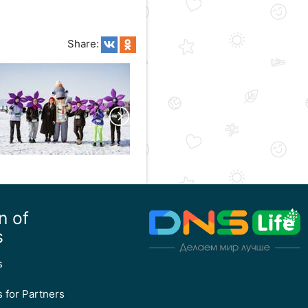
Share:
n of
s
s
 for Partners