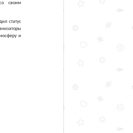
со своим
ил статус
анизаторы
тмосферу и