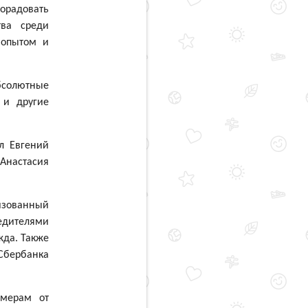
радовать
ва среди
 опытом и
Абсолютные
 и другие
л Евгений
Анастасия
низованный
едителями
жда. Также
Сбербанка
омерам от