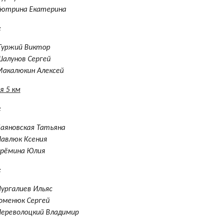
Тютрина Екатерина
:
Гуржий Виктор
Шалунов Сергей
Макалюкин Алексей
я 5 км
:
аяновская Татьяна
Павлюк Ксения
Ерёмина Юлия
:
ургалиев Ильяс
оменюк Сергей
Переволоцкий Владимир