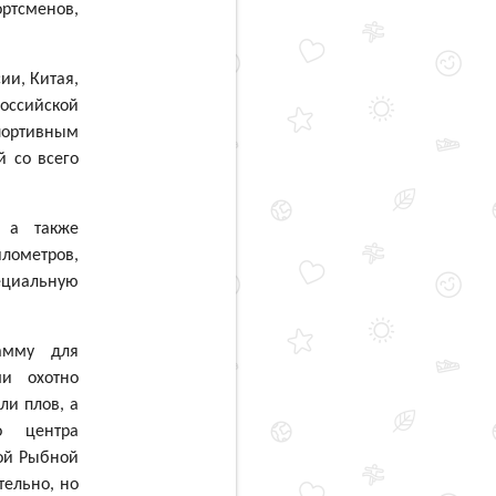
ртсменов,
ии, Китая,
Российской
портивным
 со всего
 а также
ометров,
ециальную
рамму для
ми охотно
ли плов, а
о центра
кой Рыбной
тельно, но