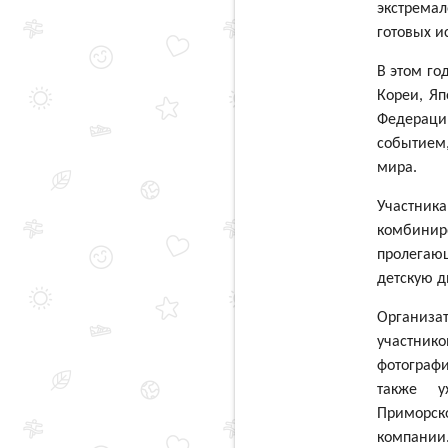
экстрема
готовых и
В этом го
Кореи, Яп
Федераци
событием
мира.
Участни
комбини
пролегаю
детскую д
Организа
участник
фотографи
также у
Приморско
компании.