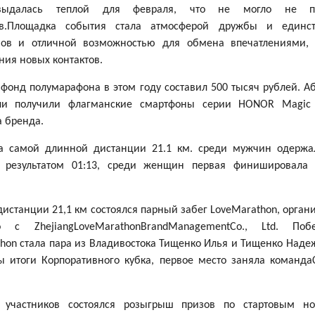
выдалась теплой для февраля, что не могло не по
в.
Площадка события стала
атмосферой дружбы и единст
нов и отличной возможностью для обмена впечатлениями,
ния новых контактов.
фонд полумарафона в этом году составил 500 тысяч рублей. 
ли получили флагманские смартфоны серии HONOR Magic
а бренда.
а самой длинной дистанции 21.1 км. среди мужчин одержа
 результатом 01:13, среди женщин первая финишировала 
дистанции 21,1 км состоялся парный забег LoveMarathon, орга
о с ZhejiangLoveMarathonBrandManagementCo., Ltd. Поб
hon стала пара из Владивостока Тищенко Илья и Тищенко Наде
ы итоги Корпоративного кубка, первое место заняла команда
 участников состоялся розыгрыш призов по стартовым н