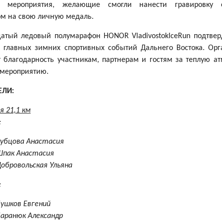
ов мероприятия, желающие смогли нанести гравировку 
ом на свою личную медаль.
атый ледовый полумарафон HONOR VladivostokIceRun подтверд
з главных зимних спортивных событий Дальнего Востока. Орг
благодарность участникам, партнерам и гостям за теплую а
 мероприятию.
ЕЛИ:
 21,1 км
:
Рубцова Анастасия
Шпак Анастасия
обровольская Ульяна
:
ушков Евгений
Баранюк Александр