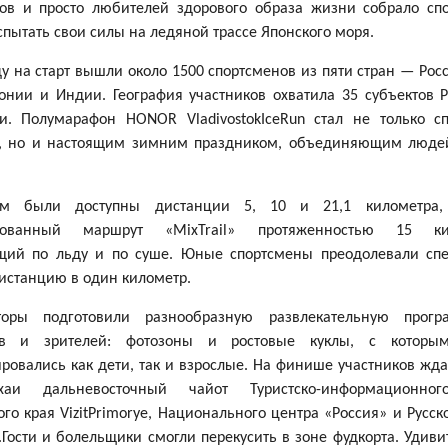
лов и просто любителей здорового образа жизни собрало спо
спытать свои силы на ледяной трассе Японского моря.
ду на старт вышли около 1500 спортсменов из пяти стран — Росс
онии и Индии. География участников охватила 35 субъектов 
и. Полумарафон HONOR VladivostokIceRun стал не только с
, но и настоящим зимним праздником, объединяющим людей
кам были доступны дистанции 5, 10 и 21,1 километра,
рованный маршрут «MixTrail» протяженностью 15 кил
щий по льду и по суше. Юные спортсмены преодолевали сп
истанцию в один километр.
торы подготовили разнообразную развлекательную прог
ов и зрителей: фотозоны и ростовые куклы, с которы
ровались как дети, так и взрослые. На финише участников жда
хаи дальневосточный чайот Туристско-информационног
го края VizitPrimorye, Национального центра «Россия» и Русс
Гости и болельщики смогли перекусить в зоне фудкорта. Удиви