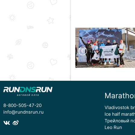
Maratho
8-800-505-47-20
Vladivostok b
info@rundnsrun.ru
Ice half marat
Трейловый п
Leo Run