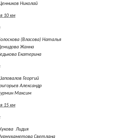
Щенников Николай
я 10 км
:
олоскова (Власова) Наталья
Демидова Жанна
едькова Екатерина
:
аповалов Георгий
ригорьев Александр
Бурмин Максим
я 15 км
:
Жукова Лидия
Нурмухаметова Светлана