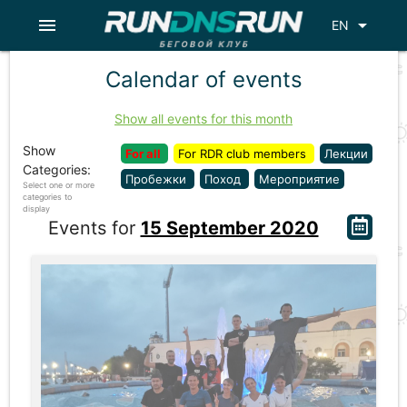
menu
arrow_drop_down
EN
Calendar of events
Show all events for this month
Show
For all
For RDR club members
Лекции
Categories:
Пробежки
Поход
Мероприятие
Select one or more
categories to
display
Events for
15 September 2020