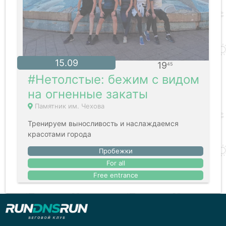
15.09
19
45
#Нетолстые: бежим с видом
на огненные закаты
Памятник им. Чехова
Тренируем выносливость и наслаждаемся
красотами города
Пробежки
For all
Free entrance