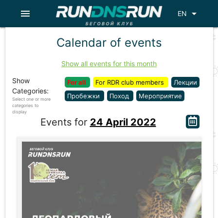
menu
arrow_drop_down
EN
Calendar of events
Show all events for this month
Show
For all
For RDR club members
Лекции
Categories:
Пробежки
Поход
Мероприятие
Select one or more
categories to
display
Events for
24 April 2022