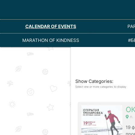
CALENDAR OF EVENTS
PA
MARATHON OF KINDNESS
#Б
Show Categories:
Select one or more categories to display
ОК
п.
19 
про