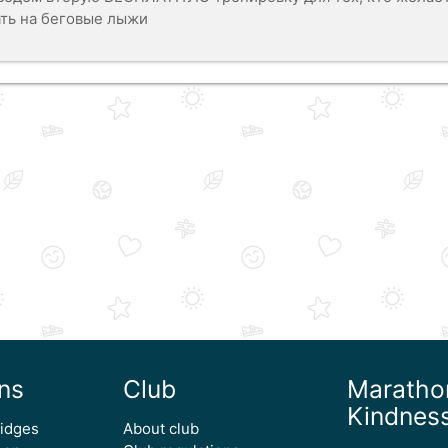
ать на беговые лыжи
ns
Club
Maratho
Kindnes
ridges
About club