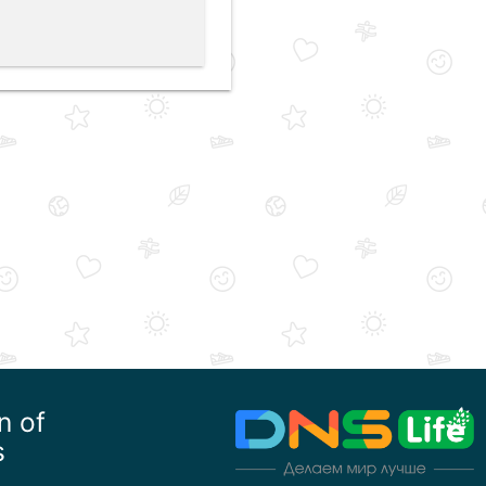
n of
s