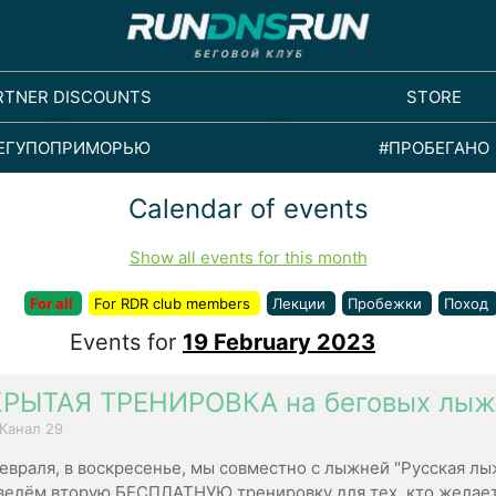
RTNER DISCOUNTS
STORE
ЕГУПОПРИМОРЬЮ
#ПРОБЕГАНО
Calendar of events
Show all events for this month
For all
For RDR club members
Лекции
Пробежки
Поход
Events for
19 February 2023
РЫТАЯ ТРЕНИРОВКА на беговых лыж
 Канал 29
февраля, в воскресенье, мы совместно с лыжней "Русская лы
ведём вторую БЕСПЛАТНУЮ тренировку для тех, кто желае