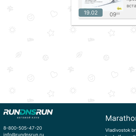
вст
19.02
09
00
Maratho
8-800-505-47-20
Vladivostok b
info@rundnsrun.ru