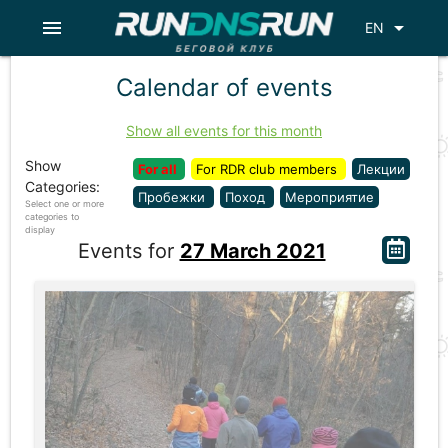
menu
arrow_drop_down
EN
Calendar of events
Show all events for this month
Show
For all
For RDR club members
Лекции
Categories:
Пробежки
Поход
Мероприятие
Select one or more
categories to
display
Events for
27 March 2021