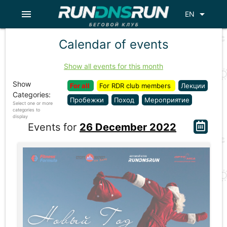
menu
arrow_drop_down
EN
Calendar of events
Show all events for this month
Show
For all
For RDR club members
Лекции
Categories:
Пробежки
Поход
Мероприятие
Select one or more
categories to
display
Events for
26 December 2022