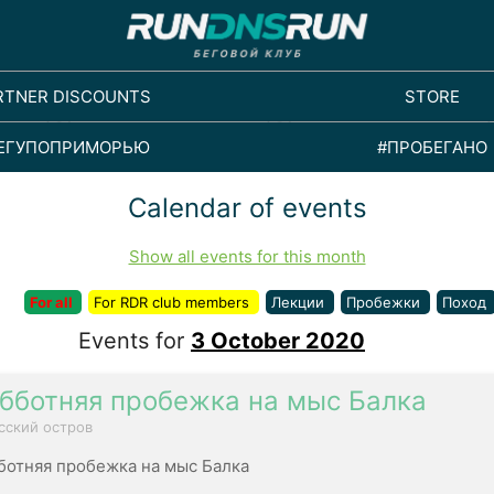
RTNER DISCOUNTS
STORE
ЕГУПОПРИМОРЬЮ
#ПРОБЕГАНО
Calendar of events
Show all events for this month
For all
For RDR club members
Лекции
Пробежки
Поход
Events for
3 October 2020
бботняя пробежка на мыс Балка
сский остров
ботняя пробежка на мыс Балка