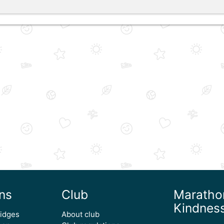
ns
Club
Maratho
Kindnes
ridges
About club