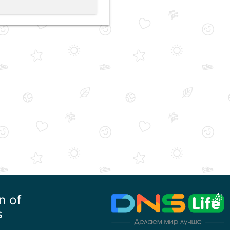
n of
s