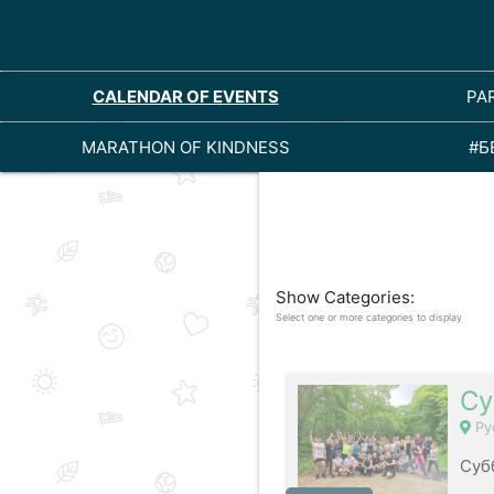
CALENDAR OF EVENTS
PA
MARATHON OF KINDNESS
#Б
Show Categories:
Select one or more categories to display
Су
Ру
Суб