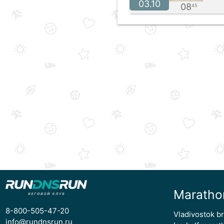
03.10
08
45
Maratho
8-800-505-47-20
Vladivostok b
info@rundnsrun.ru