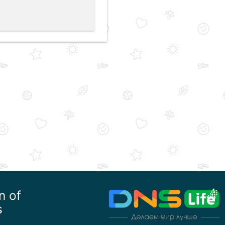
n of
s