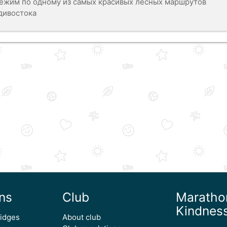
ежим по одному из самых красивых лесных маршрутов
дивостока
ns
Club
Maratho
Kindnes
ridges
About club