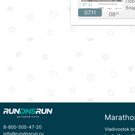
Поб
Вла
07.11
08
45
Maratho
8-800-505-47-20
Vladivostok b
info@rundnsrun.ru