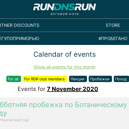
RTNER DISCOUNTS
STORE
ЕГУПОПРИМОРЬЮ
#ПРОБЕГАНО
Calendar of events
Show all events for this month
For all
For RDR club members
Лекции
Пробежки
Поход
Events for
7 November 2020
бботняя пробежка по Ботаническому
ду
танический сад