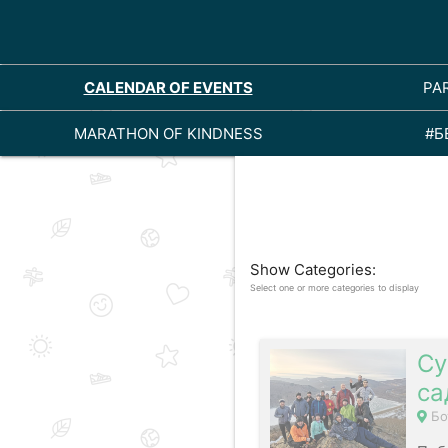
CALENDAR OF EVENTS
PA
MARATHON OF KINDNESS
#Б
Show Categories:
Select one or more categories to display
Су
са
Бо