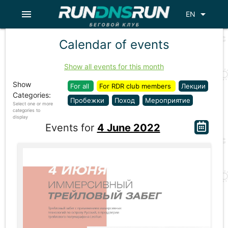
menu
arrow_drop_down
EN
Calendar of events
Show all events for this month
Show
For all
For RDR club members
Лекции
Categories:
Пробежки
Поход
Мероприятие
Select one or more
categories to
display
Events for
4 June 2022