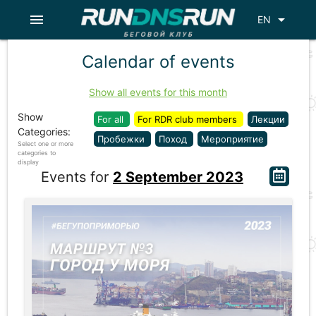
menu
arrow_drop_down
EN
Calendar of events
Show all events for this month
Show
For all
For RDR club members
Лекции
Categories:
Пробежки
Поход
Мероприятие
Select one or more
categories to
display
Events for
2 September 2023