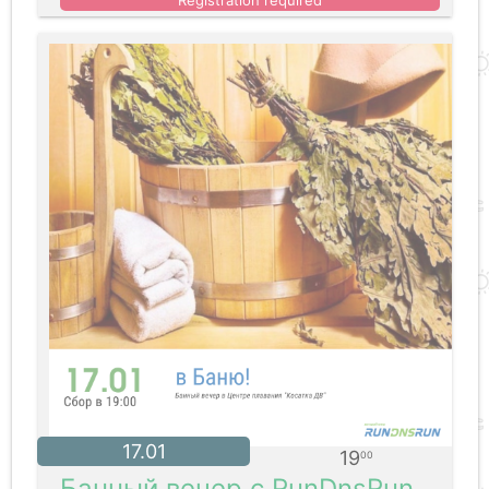
17.01
19
00
Банный вечер с RunDnsRun