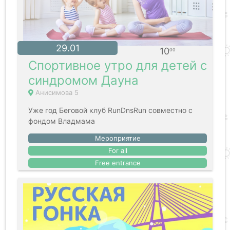
29.01
10
00
Спортивное утро для детей с
синдромом Дауна
Анисимова 5
Уже год Беговой клуб RunDnsRun совместно с
фондом Владмама
Мероприятие
For all
Free entrance