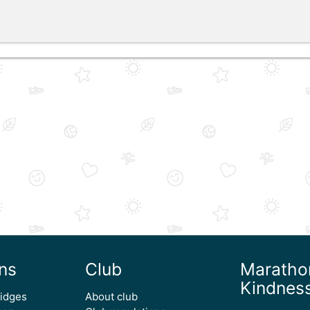
ns
Club
Maratho
Kindnes
ridges
About club