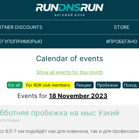
RTNER DISCOUNTS
STORE
ЕГУПОПРИМОРЬЮ
#ПРОБЕГАНО
Calendar of events
Show all events for this month
For all
For RDR club members
Лекции
Пробежки
Поход
Events for
18 November 2023
бботняя пробежка на мыс Узкий
хта Новик
сс 6,5-7 км подойдёт как для новичков, так и для профессио