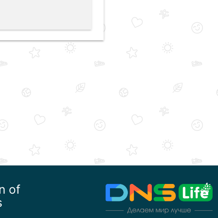
n of
s