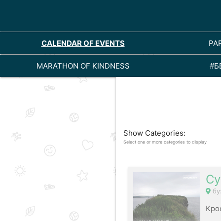
CALENDAR OF EVENTS
PA
MARATHON OF KINDNESS
#Б
Show Categories:
Select one or more categories to display
Су
бу
Кро