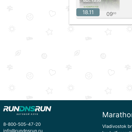
18.11
09
00
Maratho
8-800-505-47-20
Vladivostok b
info@rundnsrun.ru