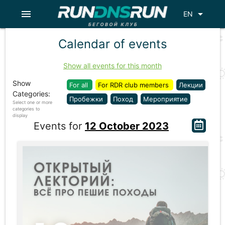
menu
arrow_drop_down
EN
Calendar of events
Show all events for this month
Show
For all
For RDR club members
Лекции
Categories:
Пробежки
Поход
Мероприятие
Select one or more
categories to
display
Events for
12 October 2023