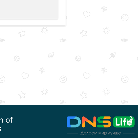
n of
s