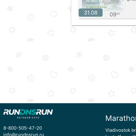
31.08
09
00
Maratho
8-800-505-47-20
Vladivostok b
info@rundnsrun.ru