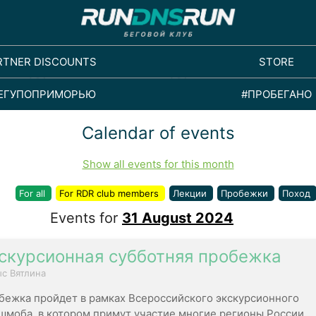
RTNER DISCOUNTS
STORE
ЕГУПОПРИМОРЬЮ
#ПРОБЕГАНО
Calendar of events
Show all events for this month
For all
For RDR club members
Лекции
Пробежки
Поход
Events for
31 August 2024
скурсионная субботняя пробежка
с Вятлина
бежка пройдет в рамках Всероссийского экскурсионного
шмоба, в котором примут участие многие регионы России