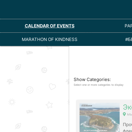
CALENDAR OF EVENTS
PA
MARATHON OF KINDNESS
#Б
Show Categories:
Select one or more categories to display
Эк
мы
Про
фле