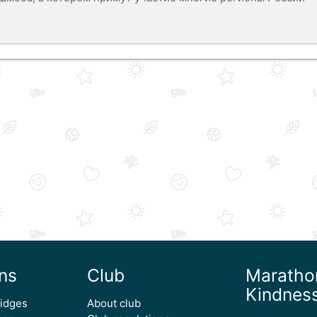
ns
Club
Maratho
Kindnes
ridges
About club