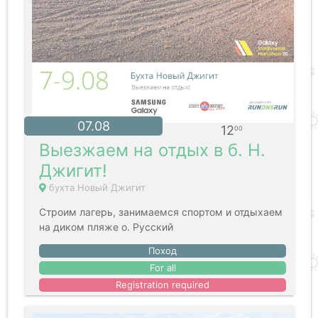
07.08
12
00
Выезжаем на отдых в б. Н.
Джигит!
бухта Новый Джигит
Строим лагерь, занимаемся спортом и отдыхаем
на диком пляже о. Русский
Поход
For all
Registration required