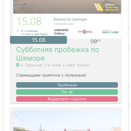
15.08
09
00
Субботняя пробежка по
Шаморе
б. Лазурная, 1-й пляж у кафе "Круиз"
Совмещаем приятное с полезным!
Пробежки
For all
Registration required