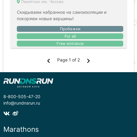
Памятник им. Чехова
Скидываем набранное на самоизоляции и
покоряем новые вершины!
Пробежки
For all
Free entrance
chevron_left
chevron_right
Page 1 of 2
8-800-505-47-20
info@rundnsrun.ru
Marathons