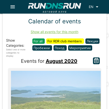
menu
arrow_drop_down
EN
Calendar of events
Show all events for this month
Show
For all
For RDR club members
Лекции
Categories:
Пробежки
Поход
Мероприятие
Select one or more
categories to
display
Events for
August 2020