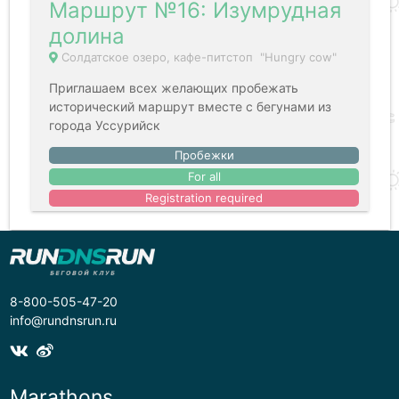
Маршрут №16: Изумрудная
долина
Солдатское озеро, кафе-питстоп "Hungry cow"
Приглашаем всех желающих пробежать
исторический маршрут вместе с бегунами из
города Уссурийск
Пробежки
For all
Registration required
8-800-505-47-20
info@rundnsrun.ru
Marathons