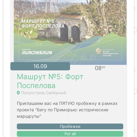
16.09
08
30
Машрут №5: Форт
Поспелова
Полуостров Сапёрный
Приглашаем вас на ПЯТУЮ пробежку в рамках
проекта "Бегу по Приморью: исторические
маршруты"
Пробежки
For all