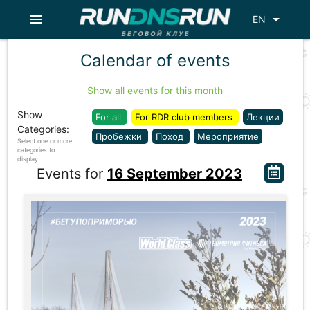
menu
arrow_drop_down
EN
Calendar of events
Show all events for this month
Show
For all
For RDR club members
Лекции
Categories:
Пробежки
Поход
Мероприятие
Select one or more
categories to
display
Events for
16 September 2023