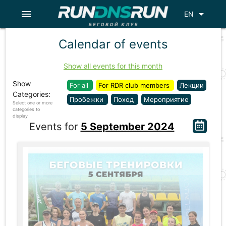
menu
arrow_drop_down
EN
Calendar of events
Show all events for this month
Show
For all
For RDR club members
Лекции
Categories:
Пробежки
Поход
Мероприятие
Select one or more
categories to
display
Events for
5 September 2024