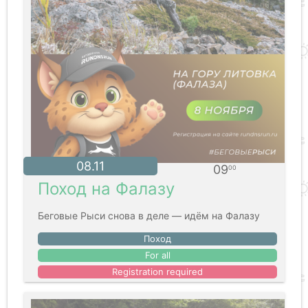
08.11
09
00
Поход на Фалазу
Беговые Рыси снова в деле — идём на Фалазу
Поход
For all
Registration required