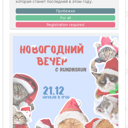
которая станет последней в этом году.
Пробежки
For all
Registration required