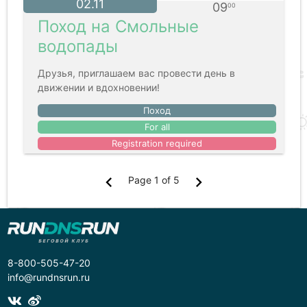
02.11
09
00
Поход на Смольные
водопады
Друзья, приглашаем вас провести день в
движении и вдохновении!
Поход
For all
Registration required
chevron_left
chevron_right
Page 1 of 5
8-800-505-47-20
info@rundnsrun.ru