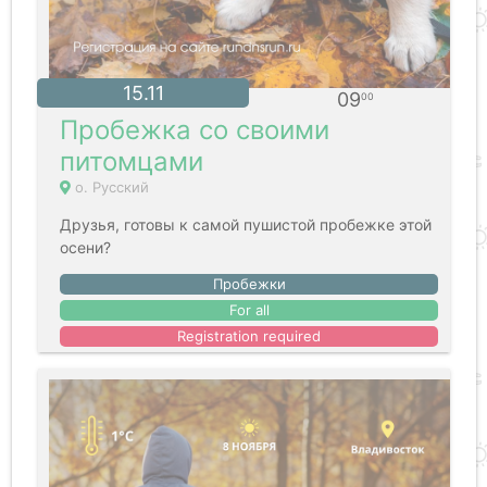
15.11
09
00
Пробежка со своими
питомцами
о. Русский
Друзья, готовы к самой пушистой пробежке этой
осени?
Пробежки
For all
Registration required