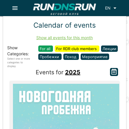
menu
arrow_drop_down
EN
Calendar of events
Show all events for this month
Show
For all
For RDR club members
Лекции
Categories:
Пробежки
Поход
Мероприятие
Select one or more
categories to
display
Events for
2025